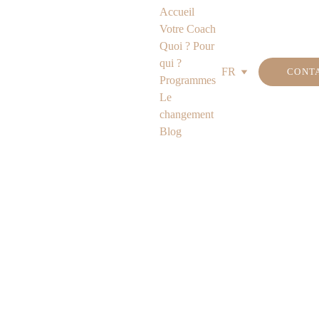
Accueil
Votre Coach
Quoi ? Pour 
qui ?
FR
CONT
Programmes
Le 
changement
Blog
MA PRATIQUE
5/27/2026
1 min temps de lecture