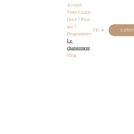
Accueil
Votre Coach
Quoi ? Pour 
qui ?
FR
CONT
Programmes
Le 
changement
Blog
" 
Rien n’est 
permanent, sauf 
le changement
 "
Héraclite 