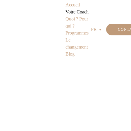
Accueil
Votre Coach
Quoi ? Pour 
qui ?
FR
CONT
Programmes
Le 
changement
Blog
Véronique Lecercle 
C
oach professionnelle 
certifiée